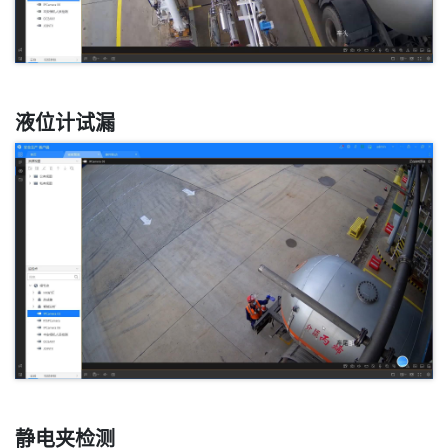
液位计试漏
静电夹检测